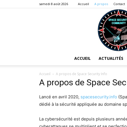
samedi 8 août 2026
Accueil
A propos
Contact
ACCUEIL
ACTUALITÉS
Accueil
A propos de Space Security Info
A propos de Space Secu
Lancé en avril 2020,
spacesecurity.info
(Spa
dédié à la sécurité appliquée au domaine sp
La cybersécurité est depuis plusieurs anné
cyberattaques se multiplient et se perfecti