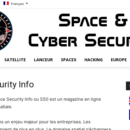
Français
SATELLITE
LANCEUR
SPACEX
HACKING
EUROPE
Space
rity Info
ce Security Info ou SSI) est un magazine en ligne
atiale.
&
es un enjeu majeur pour les entreprises. Les
onnent de plus en plus. Le domaine spatial n’échappera