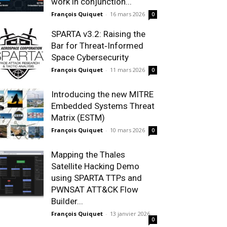
work in conjunction...
François Quiquet
-
16 mars 2026
0
SPARTA v3.2: Raising the
Bar for Threat‑Informed
Space Cybersecurity
François Quiquet
-
11 mars 2026
0
Introducing the new MITRE
Embedded Systems Threat
Matrix (ESTM)
François Quiquet
-
10 mars 2026
0
Mapping the Thales
Satellite Hacking Demo
using SPARTA TTPs and
PWNSAT ATT&CK Flow
Builder...
François Quiquet
-
13 janvier 2026
0