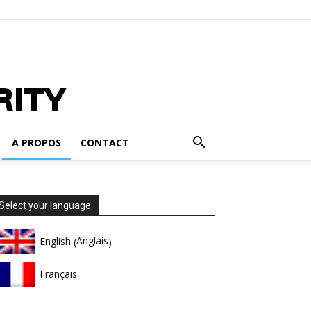
A PROPOS
CONTACT
Select your language
Anglais
English
(
)
Français