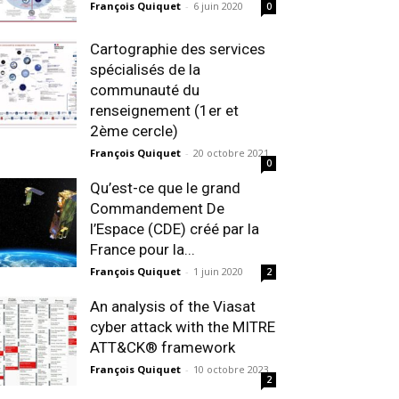
François Quiquet
-
6 juin 2020
0
Cartographie des services
spécialisés de la
communauté du
renseignement (1er et
2ème cercle)
François Quiquet
-
20 octobre 2021
0
Qu’est-ce que le grand
Commandement De
l’Espace (CDE) créé par la
France pour la...
François Quiquet
-
1 juin 2020
2
An analysis of the Viasat
cyber attack with the MITRE
ATT&CK® framework
François Quiquet
-
10 octobre 2023
2