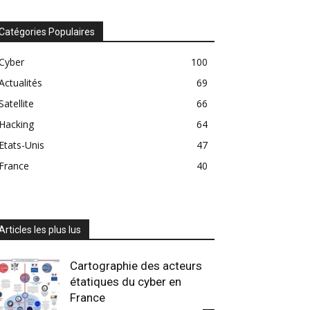
Catégories Populaires
Cyber
100
Actualités
69
Satellite
66
Hacking
64
Etats-Unis
47
France
40
Articles les plus lus
Cartographie des acteurs
étatiques du cyber en
France