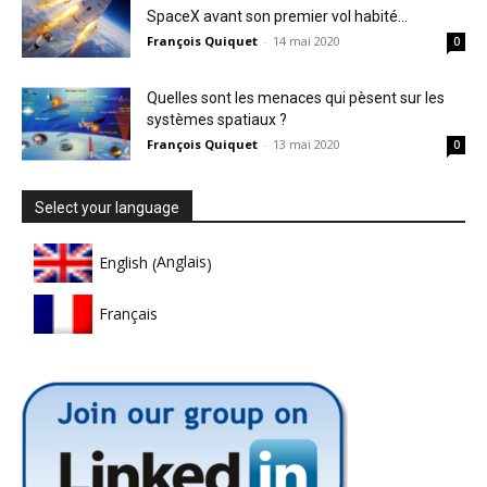
SpaceX avant son premier vol habité...
François Quiquet
-
14 mai 2020
0
Quelles sont les menaces qui pèsent sur les
systèmes spatiaux ?
François Quiquet
-
13 mai 2020
0
Select your language
Anglais
English
(
)
Français