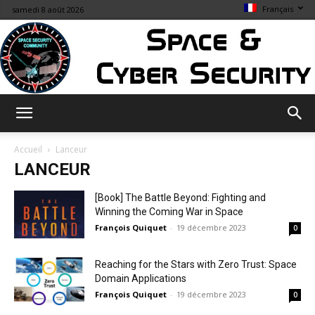
Français
samedi 8 août 2026
Space
Accueil
Lanceur
LANCEUR
&
[Book] The Battle Beyond: Fighting and
Winning the Coming War in Space
François Quiquet
-
19 décembre 2023
0
Cybersecurity
Reaching for the Stars with Zero Trust: Space
Domain Applications
François Quiquet
-
19 décembre 2023
0
Info