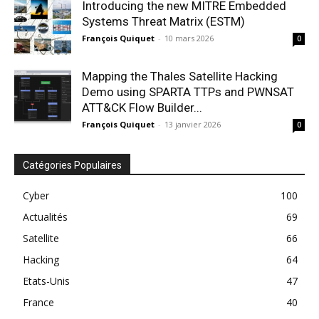
Introducing the new MITRE Embedded
Systems Threat Matrix (ESTM)
François Quiquet
-
10 mars 2026
0
Mapping the Thales Satellite Hacking
Demo using SPARTA TTPs and PWNSAT
ATT&CK Flow Builder...
François Quiquet
-
13 janvier 2026
0
Catégories Populaires
Cyber
100
Actualités
69
Satellite
66
Hacking
64
Etats-Unis
47
France
40