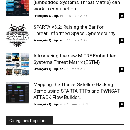
(Embedded Systems Threat Matrix) can
work in conjunction...
François Quiquet
-
16 mars 2026
0
SPARTA v3.2: Raising the Bar for
Threat‑Informed Space Cybersecurity
François Quiquet
-
11 mars 2026
0
Introducing the new MITRE Embedded
Systems Threat Matrix (ESTM)
François Quiquet
-
10 mars 2026
0
Mapping the Thales Satellite Hacking
Demo using SPARTA TTPs and PWNSAT
ATT&CK Flow Builder...
François Quiquet
-
13 janvier 2026
0
Catégories Populaires