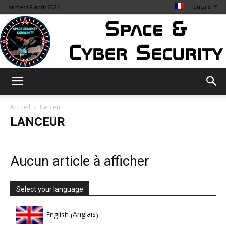
Français
samedi 8 août 2026
Space
Accueil
Lanceur
LANCEUR
&
Aucun article à afficher
Cybersecurity
Select your language
Anglais
English
(
)
Info