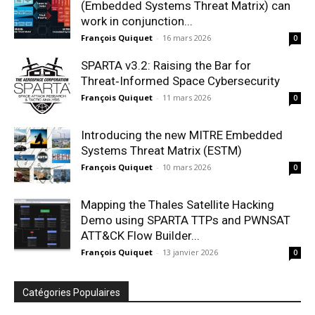
(Embedded Systems Threat Matrix) can
work in conjunction...
François Quiquet
-
16 mars 2026
0
SPARTA v3.2: Raising the Bar for
Threat‑Informed Space Cybersecurity
François Quiquet
-
11 mars 2026
0
Introducing the new MITRE Embedded
Systems Threat Matrix (ESTM)
François Quiquet
-
10 mars 2026
0
Mapping the Thales Satellite Hacking
Demo using SPARTA TTPs and PWNSAT
ATT&CK Flow Builder...
François Quiquet
-
13 janvier 2026
0
Catégories Populaires