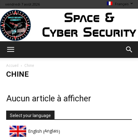
Français
vendredi 7 août 2026
Space
Accueil
Chine
CHINE
&
Aucun article à afficher
Cybersecurity
Select your language
Anglais
English
(
)
Info