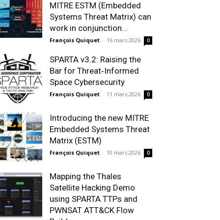
MITRE ESTM (Embedded
Systems Threat Matrix) can
work in conjunction...
François Quiquet
-
16 mars 2026
0
SPARTA v3.2: Raising the
Bar for Threat‑Informed
Space Cybersecurity
François Quiquet
-
11 mars 2026
0
Introducing the new MITRE
Embedded Systems Threat
Matrix (ESTM)
François Quiquet
-
10 mars 2026
0
Mapping the Thales
Satellite Hacking Demo
using SPARTA TTPs and
PWNSAT ATT&CK Flow