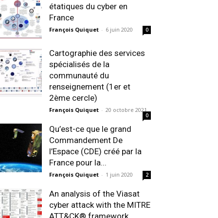
étatiques du cyber en
France
François Quiquet
-
6 juin 2020
0
Cartographie des services
spécialisés de la
communauté du
renseignement (1er et
2ème cercle)
François Quiquet
-
20 octobre 2021
0
Qu’est-ce que le grand
Commandement De
l’Espace (CDE) créé par la
France pour la...
François Quiquet
-
1 juin 2020
2
An analysis of the Viasat
cyber attack with the MITRE
ATT&CK® framework