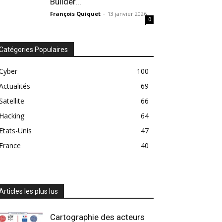
Builder...
François Quiquet
-
13 janvier 2026
0
Catégories Populaires
Cyber
100
Actualités
69
Satellite
66
Hacking
64
Etats-Unis
47
France
40
Articles les plus lus
Cartographie des acteurs