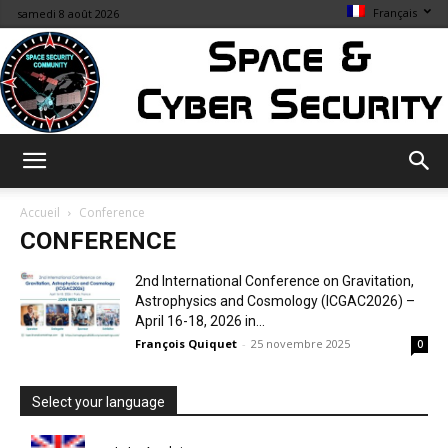
Français
samedi 8 août 2026
Space
Accueil
Conference
CONFERENCE
&
2nd International Conference on Gravitation,
Astrophysics and Cosmology (ICGAC2026) –
April 16-18, 2026 in...
François Quiquet
-
25 novembre 2025
0
Cybersecurity
Select your language
Info