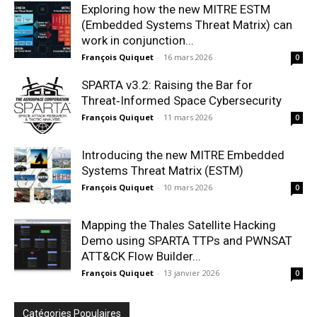
Exploring how the new MITRE ESTM
(Embedded Systems Threat Matrix) can
work in conjunction...
François Quiquet
-
16 mars 2026
0
SPARTA v3.2: Raising the Bar for
Threat‑Informed Space Cybersecurity
François Quiquet
-
11 mars 2026
0
Introducing the new MITRE Embedded
Systems Threat Matrix (ESTM)
François Quiquet
-
10 mars 2026
0
Mapping the Thales Satellite Hacking
Demo using SPARTA TTPs and PWNSAT
ATT&CK Flow Builder...
François Quiquet
-
13 janvier 2026
0
Catégories Populaires