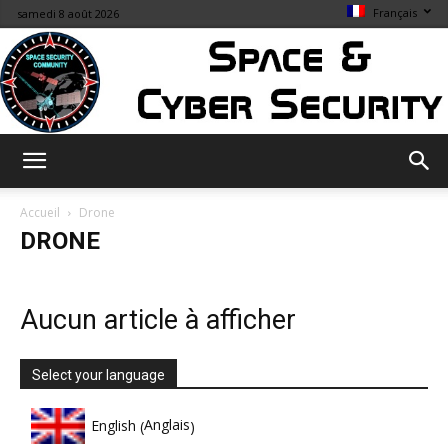
Français
samedi 8 août 2026
Space
Accueil
Drone
DRONE
&
Aucun article à afficher
Cybersecurity
Select your language
Anglais
English
(
)
Info