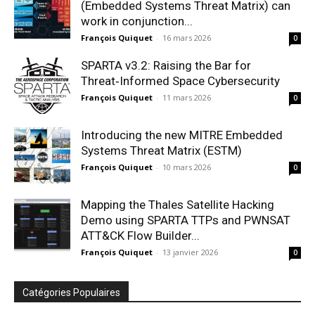
(Embedded Systems Threat Matrix) can
work in conjunction...
François Quiquet
-
16 mars 2026
0
SPARTA v3.2: Raising the Bar for
Threat‑Informed Space Cybersecurity
François Quiquet
-
11 mars 2026
0
Introducing the new MITRE Embedded
Systems Threat Matrix (ESTM)
François Quiquet
-
10 mars 2026
0
Mapping the Thales Satellite Hacking
Demo using SPARTA TTPs and PWNSAT
ATT&CK Flow Builder...
François Quiquet
-
13 janvier 2026
0
Catégories Populaires