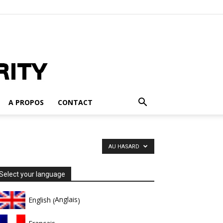
A PROPOS
CONTACT
AU HASARD
Select your language
Anglais
English
(
)