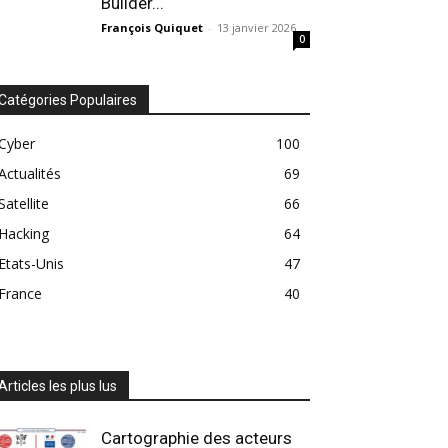
Builder...
François Quiquet
-
13 janvier 2026
0
Catégories Populaires
Cyber
100
Actualités
69
Satellite
66
Hacking
64
Etats-Unis
47
France
40
Articles les plus lus
Cartographie des acteurs