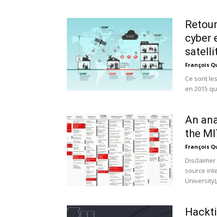
Retour
cyber 
satelli
François Q
Ce sont le
en 2015 qu
An ana
the M
François Q
Disclaimer 
source inte
University),.
Hackti