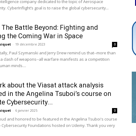
ntelligence company dedicated to the topic of Aerospace
ty. CyberInflight’s goal is to raise the global cybersecurity...
Cybersecurity
 The Battle Beyond: Fighting and
g the Coming War in Space
uiquet
-
19 décembre 2023
0
lly, Paul Szymanski and Jerry Drew remind us that--more than
Info
y a clash of weapons--all warfare manifests as a competition
uman minds....
k about the Viasat attack analysis
ed in the Angelina Tsuboi’s course on
te Cybersecurity...
uiquet
-
6 janvier 2025
0
roud and honored to be featured in the Angelina Tsuboi's course
te Cybersecurity Foundations hosted on Udemy. Thank you very