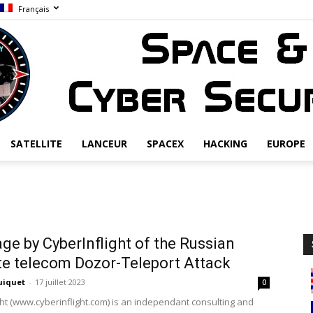
Français
SATELLITE
LANCEUR
SPACEX
HACKING
EUROPE
Space
ge by CyberInflight of the Russian
ite telecom Dozor-Teleport Attack
&
uiquet
-
17 juillet 2023
0
ght (www.cyberinflight.com) is an independant consulting and