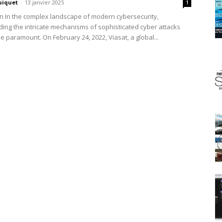
uiquet
-
13 janvier 2025
1
on In the complex landscape of modern cybersecurity,
ing the intricate mechanisms of sophisticated cyber attacks
 paramount. On February 24, 2022, Viasat, a global...