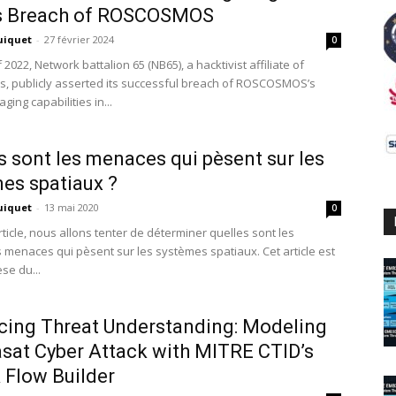
s Breach of ROSCOSMOS
uiquet
-
27 février 2024
0
 2022, Network battalion 65 (NB65), a hacktivist affiliate of
 publicly asserted its successful breach of ROSCOSMOS’s
aging capabilities in...
s sont les menaces qui pèsent sur les
es spatiaux ?
uiquet
-
13 mai 2020
0
ticle, nous allons tenter de déterminer quelles sont les
s menaces qui pèsent sur les systèmes spatiaux. Cet article est
se du...
ing Threat Understanding: Modeling
asat Cyber Attack with MITRE CTID’s
 Flow Builder