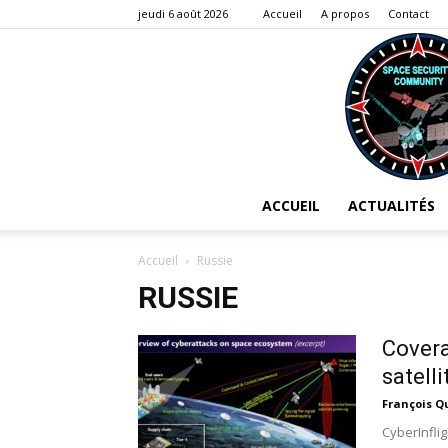
jeudi 6 août 2026
Accueil
A propos
Contact
ACCUEIL
ACTUALITÉS
Accueil
Russie
RUSSIE
Covera
satell
François Q
CyberInfli