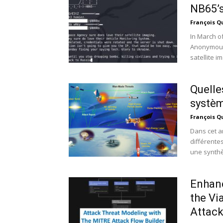
NB65’
François Q
In March of
Anonymous,
satellite im
Quelle
systèm
François Q
Dans cet ar
différente
une synthè
Enhanc
the Vi
Attack