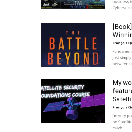
business i
Cybersecuri
[Book]
Winnin
François Q
Fundamenta
just simpl
between h
My wor
featur
Satelli
François Q
I’m very p
on Satelli
much...