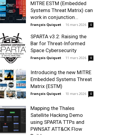
MITRE ESTM (Embedded
Systems Threat Matrix) can
work in conjunction...
François Quiquet
-
16 mars 2026
0
SPARTA v3.2: Raising the
Bar for Threat‑Informed
Space Cybersecurity
François Quiquet
-
11 mars 2026
0
Introducing the new MITRE
Embedded Systems Threat
Matrix (ESTM)
François Quiquet
-
10 mars 2026
0
Mapping the Thales
Satellite Hacking Demo
using SPARTA TTPs and
PWNSAT ATT&CK Flow