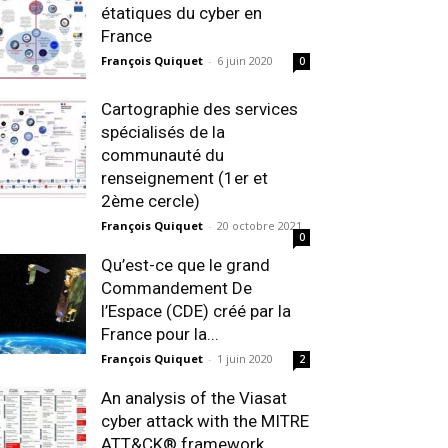
étatiques du cyber en
France
François Quiquet
-
6 juin 2020
0
Cartographie des services
spécialisés de la
communauté du
renseignement (1er et
2ème cercle)
François Quiquet
-
20 octobre 2021
0
Qu’est-ce que le grand
Commandement De
l’Espace (CDE) créé par la
France pour la...
François Quiquet
-
1 juin 2020
2
An analysis of the Viasat
cyber attack with the MITRE
ATT&CK® framework