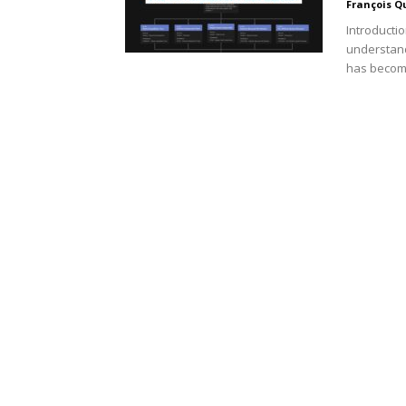
François Q
Introducti
understand
has become