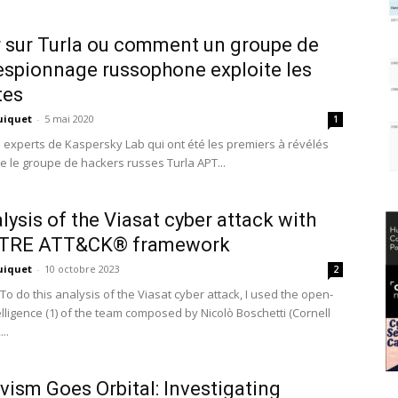
 sur Turla ou comment un groupe de
espionnage russophone exploite les
tes
uiquet
-
5 mai 2020
1
s experts de Kaspersky Lab qui ont été les premiers à révélés
e le groupe de hackers russes Turla APT...
lysis of the Viasat cyber attack with
ITRE ATT&CK® framework
uiquet
-
10 octobre 2023
2
To do this analysis of the Viasat cyber attack, I used the open-
lligence (1) of the team composed by Nicolò Boschetti (Cornell
..
vism Goes Orbital: Investigating