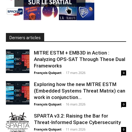
Derniers articles
MITRE ESTM + EMB3D in Action :
Analyzing OPS-SAT Through These Dual
Frameworks
François Quiquet
-
17 mars 2026
0
Exploring how the new MITRE ESTM
(Embedded Systems Threat Matrix) can
work in conjunction...
François Quiquet
-
16 mars 2026
0
SPARTA v3.2: Raising the Bar for
Threat‑Informed Space Cybersecurity
François Quiquet
-
11 mars 2026
0