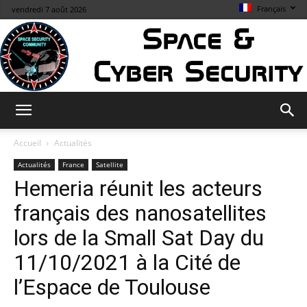
Français
vendredi 7 août 2026
Space
Accueil
Actualités
Actualités
France
Satellite
Hemeria réunit les acteurs
&
français des nanosatellites
lors de la Small Sat Day du
Cybersecurity
11/10/2021 à la Cité de
l’Espace de Toulouse
Info