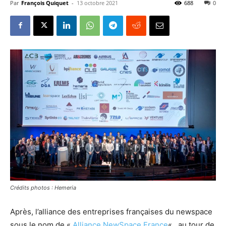
Par
François Quiquet
-
13 octobre 2021
688
0
Crédits photos : Hemeria
Après, l’alliance des entreprises françaises du newspace
sous le nom de «
Alliance NewSpace France
« , au tour de