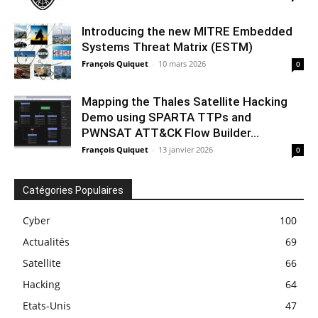
Introducing the new MITRE Embedded
Systems Threat Matrix (ESTM)
François Quiquet
-
10 mars 2026
0
Mapping the Thales Satellite Hacking
Demo using SPARTA TTPs and
PWNSAT ATT&CK Flow Builder...
François Quiquet
-
13 janvier 2026
0
Catégories Populaires
Cyber
100
Actualités
69
Satellite
66
Hacking
64
Etats-Unis
47