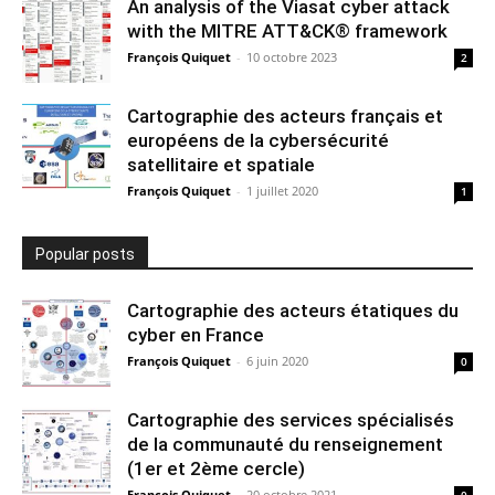
An analysis of the Viasat cyber attack
with the MITRE ATT&CK® framework
François Quiquet
-
10 octobre 2023
2
Cartographie des acteurs français et
européens de la cybersécurité
satellitaire et spatiale
François Quiquet
-
1 juillet 2020
1
Popular posts
Cartographie des acteurs étatiques du
cyber en France
François Quiquet
-
6 juin 2020
0
Cartographie des services spécialisés
de la communauté du renseignement
(1er et 2ème cercle)
François Quiquet
-
20 octobre 2021