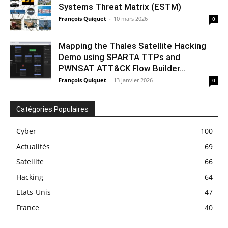
Systems Threat Matrix (ESTM)
François Quiquet
-
10 mars 2026
0
Mapping the Thales Satellite Hacking
Demo using SPARTA TTPs and
PWNSAT ATT&CK Flow Builder...
François Quiquet
-
13 janvier 2026
0
Catégories Populaires
Cyber
100
Actualités
69
Satellite
66
Hacking
64
Etats-Unis
47
France
40