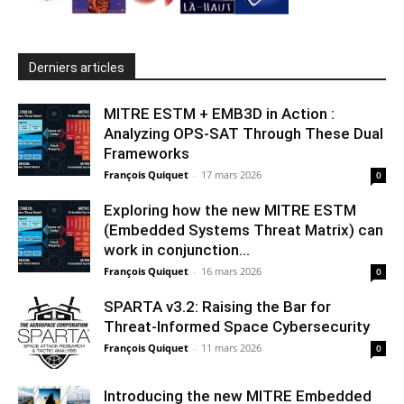
Derniers articles
MITRE ESTM + EMB3D in Action :
Analyzing OPS-SAT Through These Dual
Frameworks
François Quiquet
-
17 mars 2026
0
Exploring how the new MITRE ESTM
(Embedded Systems Threat Matrix) can
work in conjunction...
François Quiquet
-
16 mars 2026
0
SPARTA v3.2: Raising the Bar for
Threat‑Informed Space Cybersecurity
François Quiquet
-
11 mars 2026
0
Introducing the new MITRE Embedded