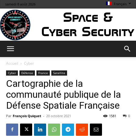
Français
samedi 8 août 2026
Space
Accueil
Cyber
Cyber
Défense
France
Satellite
Cartographie de la
&
communauté publique de la
Défense Spatiale Française
Cybersecurity
Par
François Quiquet
-
20 octobre 2021
1581
0
Info