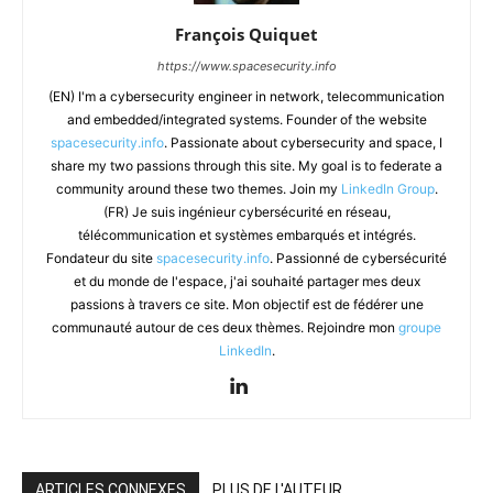
François Quiquet
https://www.spacesecurity.info
(EN) I'm a cybersecurity engineer in network, telecommunication
and embedded/integrated systems. Founder of the website
spacesecurity.info
. Passionate about cybersecurity and space, I
share my two passions through this site. My goal is to federate a
community around these two themes. Join my
LinkedIn Group
.
(FR) Je suis ingénieur cybersécurité en réseau,
télécommunication et systèmes embarqués et intégrés.
Fondateur du site
spacesecurity.info
. Passionné de cybersécurité
et du monde de l'espace, j'ai souhaité partager mes deux
passions à travers ce site. Mon objectif est de fédérer une
communauté autour de ces deux thèmes. Rejoindre mon
groupe
LinkedIn
.
ARTICLES CONNEXES
PLUS DE L'AUTEUR