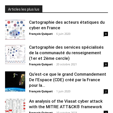
Articles les plus lus
Cartographie des acteurs étatiques du
cyber en France
François Quiquet
-
6 juin 2020
0
Cartographie des services spécialisés
de la communauté du renseignement
(1er et 2ème cercle)
François Quiquet
-
20 octobre 2021
0
Qu’est-ce que le grand Commandement
De l’Espace (CDE) créé par la France
pour la...
François Quiquet
-
1 juin 2020
2
An analysis of the Viasat cyber attack
with the MITRE ATT&CK® framework
François Quiquet
-
10 octobre 2023
2