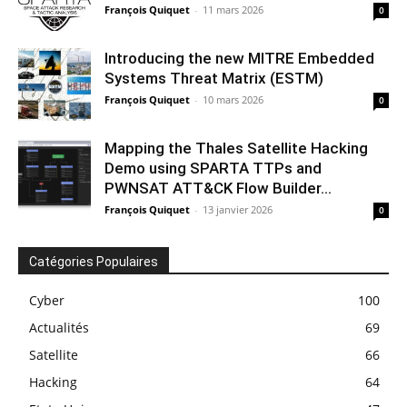
François Quiquet
-
11 mars 2026
0
Introducing the new MITRE Embedded
Systems Threat Matrix (ESTM)
François Quiquet
-
10 mars 2026
0
Mapping the Thales Satellite Hacking
Demo using SPARTA TTPs and
PWNSAT ATT&CK Flow Builder...
François Quiquet
-
13 janvier 2026
0
Catégories Populaires
Cyber
100
Actualités
69
Satellite
66
Hacking
64