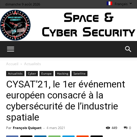
Français
dimanche 9 août 2026
Space
Accueil
Actualités
Actualités
Cyber
Europe
Hacking
Satellite
CYSAT’21, le 1er événement
&
européen consacré à la
cybersécurité de l’industrie
Cybersecurity
spatiale
Par
François Quiquet
-
4 mars 2021
449
0
Info