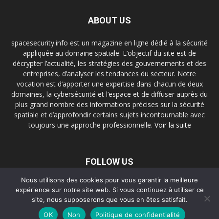
ABOUT US
spacesecurity.info est un magazine en ligne dédié à la sécurité
appliquée au domaine spatiale. L’objectif du site est de
décrypter l’actualité, les stratégies des gouvernements et des
entreprises, d’analyser les tendances du secteur. Notre
vocation est d’apporter une expertise dans chacun de deux
domaines, la cybersécurité et l’espace et de diffuser auprès du
plus grand nombre des informations précises sur la sécurité
spatiale et d’approfondir certains sujets incontournable avec
toujours une approche professionnelle.
Voir la suite
FOLLOW US
Nous utilisons des cookies pour vous garantir la meilleure
expérience sur notre site web. Si vous continuez à utiliser ce
site, nous supposerons que vous en êtes satisfait.
About Us
Contact Us
Privacy Policy
OK
Non
Politique de confidentialité
© Copyright Space Security Info. Tous droits réservés.