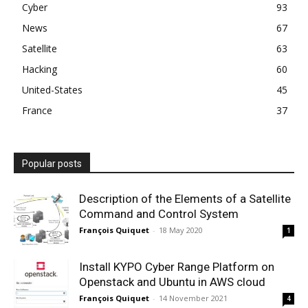
Cyber
93
News
67
Satellite
63
Hacking
60
United-States
45
France
37
Popular posts
Description of the Elements of a Satellite
Command and Control System
François Quiquet
-
18 May 2020
1
Install KYPO Cyber Range Platform on
Openstack and Ubuntu in AWS cloud
François Quiquet
-
14 November 2021
4