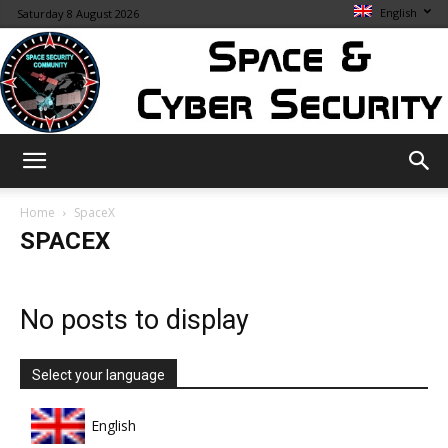
English
Saturday 8 August 2026
Space
Home
SpaceX
SPACEX
&
No posts to display
Cybersecurity
Select your language
English
Info