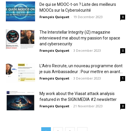
De qui se MOOC-t-on ? Liste des meilleurs
MOOCs sur la Cybersécurité
François Quiquet
-
19 December 2023
0
The Interstellar Integrity (i2) magazine
interviewed me about my passion for space
and cybersecurity
François Quiquet
-
3 December 2023
0
L’Aéro Recrute, un nouveau programme dont
je suis Ambassadeur : Pour mettre en avant...
François Quiquet
-
3 December 2023
1
My work about the Viasat attack analysis
featured in the SIGN.MEDIA #2 newsletter
François Quiquet
-
21 November 2023
0