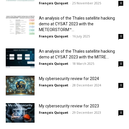
François Quiquet
-
25 November 2025
0
An analysis of the Thales satellite hacking
demo at CYSAT 2023 with the
METEORSTORM™...
François Quiquet
-
16 July 2025
0
An analysis of the Thales satellite hacking
demo at CYSAT 2023 with the MITRE...
François Quiquet
-
18 March 2025
0
My cybersecurity review for 2024
François Quiquet
-
28 December 2024
0
My cybersecurity review for 2023
François Quiquet
-
29 December 2023
0