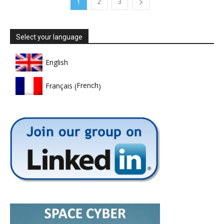
1
2
3
Select your language
English
French
Français
(
)