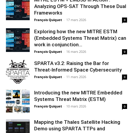
Analyzing OPS-SAT Through These Dual
Frameworks
François Quiquet
-
17 mars 2026
0
Exploring how the new MITRE ESTM
(Embedded Systems Threat Matrix) can
work in conjunction...
François Quiquet
-
16 mars 2026
0
SPARTA v3.2: Raising the Bar for
Threat‑Informed Space Cybersecurity
François Quiquet
-
11 mars 2026
0
Introducing the new MITRE Embedded
Systems Threat Matrix (ESTM)
François Quiquet
-
10 mars 2026
0
Mapping the Thales Satellite Hacking
Demo using SPARTA TTPs and