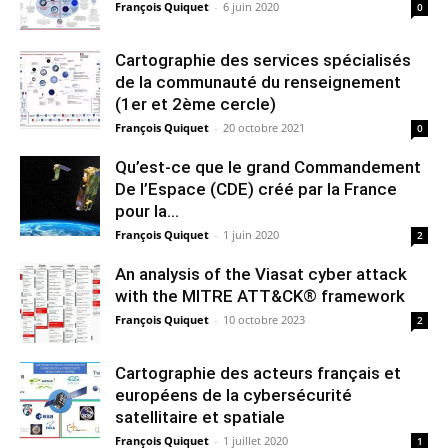
François Quiquet
-
6 juin 2020
0
Cartographie des services spécialisés
de la communauté du renseignement
(1er et 2ème cercle)
François Quiquet
-
20 octobre 2021
0
Qu’est-ce que le grand Commandement
De l’Espace (CDE) créé par la France
pour la...
François Quiquet
-
1 juin 2020
2
An analysis of the Viasat cyber attack
with the MITRE ATT&CK® framework
François Quiquet
-
10 octobre 2023
2
Cartographie des acteurs français et
européens de la cybersécurité
satellitaire et spatiale
François Quiquet
-
1 juillet 2020
1