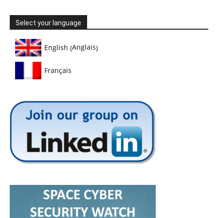
Select your language
Anglais
English
(
)
Français