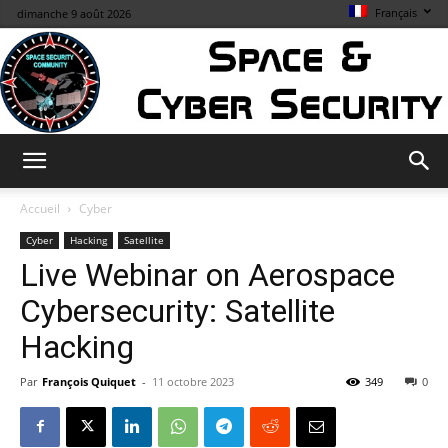
Français
dimanche 9 août 2026
Space
Accueil
Cyber
Cyber
Hacking
Satellite
Live Webinar on Aerospace
&
Cybersecurity: Satellite
Hacking
Cybersecurity
Par
François Quiquet
-
11 octobre 2023
349
0
Info