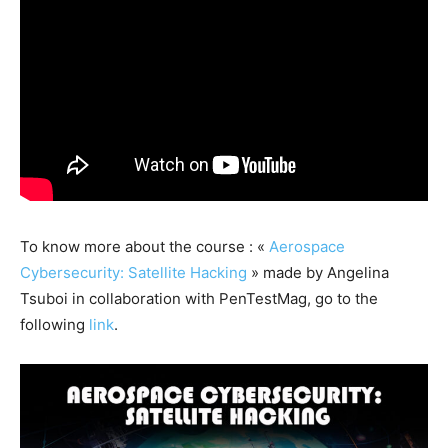
To know more about the course : «
Aerospace
Cybersecurity: Satellite Hacking
» made by Angelina
Tsuboi in collaboration with PenTestMag, go to the
following
link
.