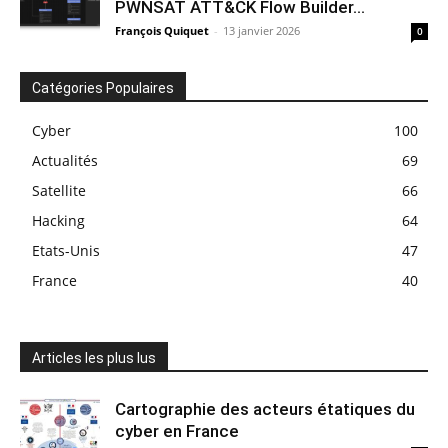
PWNSAT ATT&CK Flow Builder...
François Quiquet
-
13 janvier 2026
0
Catégories Populaires
Cyber
100
Actualités
69
Satellite
66
Hacking
64
Etats-Unis
47
France
40
Articles les plus lus
Cartographie des acteurs étatiques du
cyber en France