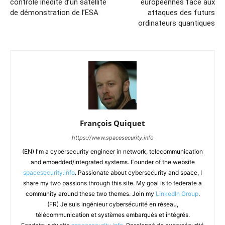
contrôle inédite d’un satellite
européennes face aux
de démonstration de l’ESA
attaques des futurs
ordinateurs quantiques
François Quiquet
https://www.spacesecurity.info
(EN) I'm a cybersecurity engineer in network, telecommunication
and embedded/integrated systems. Founder of the website
spacesecurity.info
. Passionate about cybersecurity and space, I
share my two passions through this site. My goal is to federate a
community around these two themes. Join my
LinkedIn Group
.
(FR) Je suis ingénieur cybersécurité en réseau,
télécommunication et systèmes embarqués et intégrés.