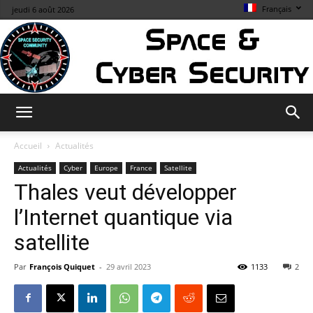
Français
jeudi 6 août 2026
Space
Accueil
Actualités
Actualités
Cyber
Europe
France
Satellite
Thales veut développer
&
l’Internet quantique via
satellite
Cybersecurity
Par
François Quiquet
-
29 avril 2023
1133
2
Info