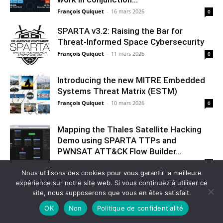
François Quiquet
-
16 mars 2026
0
SPARTA v3.2: Raising the Bar for
Threat‑Informed Space Cybersecurity
François Quiquet
-
11 mars 2026
0
Introducing the new MITRE Embedded
Systems Threat Matrix (ESTM)
François Quiquet
-
10 mars 2026
0
Mapping the Thales Satellite Hacking
Demo using SPARTA TTPs and
PWNSAT ATT&CK Flow Builder...
François Quiquet
-
13 janvier 2026
0
Nous utilisons des cookies pour vous garantir la meilleure
expérience sur notre site web. Si vous continuez à utiliser ce
Catégories Populaires
site, nous supposerons que vous en êtes satisfait.
OK
Non
Politique de confidentialité
Cyber
100