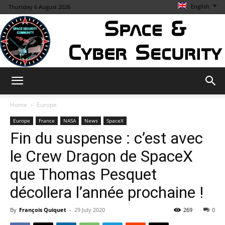
English
Thursday 6 August 2026
Space
Home
Europe
Europe
France
NASA
News
SpaceX
Fin du suspense : c’est avec
&
le Crew Dragon de SpaceX
que Thomas Pesquet
Cybersecurity
décollera l’année prochaine !
By
François Quiquet
-
29 July 2020
269
0
Info