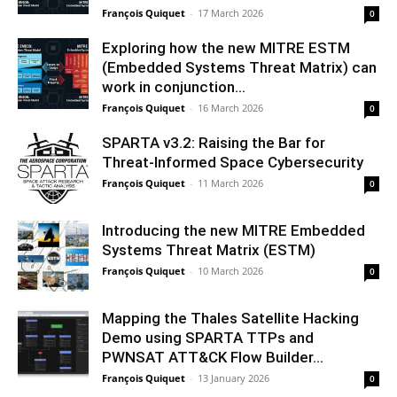
François Quiquet
-
17 March 2026
0
Exploring how the new MITRE ESTM
(Embedded Systems Threat Matrix) can
work in conjunction...
François Quiquet
-
16 March 2026
0
SPARTA v3.2: Raising the Bar for
Threat‑Informed Space Cybersecurity
François Quiquet
-
11 March 2026
0
Introducing the new MITRE Embedded
Systems Threat Matrix (ESTM)
François Quiquet
-
10 March 2026
0
Mapping the Thales Satellite Hacking
Demo using SPARTA TTPs and
PWNSAT ATT&CK Flow Builder...
François Quiquet
-
13 January 2026
0