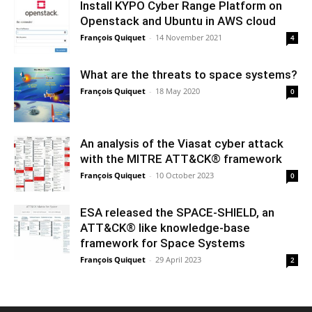
Install KYPO Cyber Range Platform on
Openstack and Ubuntu in AWS cloud
François Quiquet
-
14 November 2021
4
What are the threats to space systems?
François Quiquet
-
18 May 2020
0
An analysis of the Viasat cyber attack
with the MITRE ATT&CK® framework
François Quiquet
-
10 October 2023
0
ESA released the SPACE-SHIELD, an
ATT&CK® like knowledge-base
framework for Space Systems
François Quiquet
-
29 April 2023
2