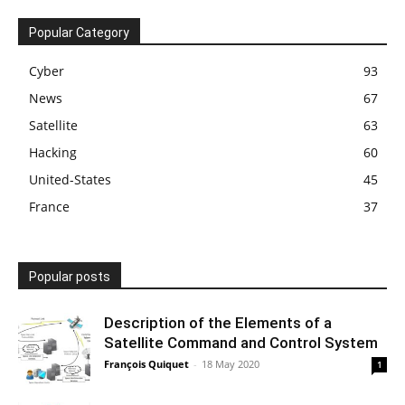
Popular Category
Cyber
93
News
67
Satellite
63
Hacking
60
United-States
45
France
37
Popular posts
Description of the Elements of a
Satellite Command and Control System
François Quiquet
-
18 May 2020
1