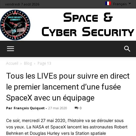
Français
vendredi 7 août 2026
Space
Accueil
Blog
Page 13
Tous les LIVEs pour suivre en direct
&
le premier lancement d’une fusée
SpaceX avec un équipage
Par
François Quiquet
-
27 mai 2020
0
Cybersecurity
Ce soir, mercredi 27 mai 2020, l’histoire va se dérouler sous
vos yeux. La NASA et SpaceX lancent les astronautes Robert
Behnken et Douglas Hurley vers la Station spatiale
Info