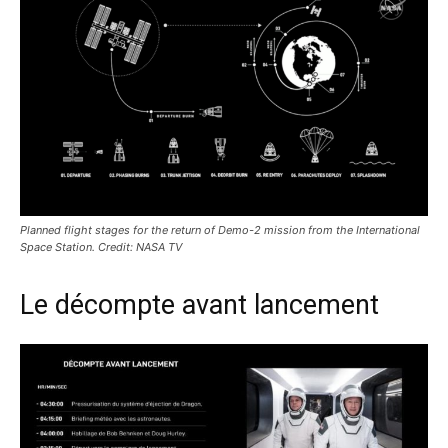
Planned flight stages for the return of Demo-2 mission from the International
Space Station. Credit: NASA TV
Le décompte avant lancement