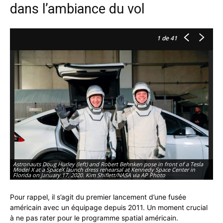
dans l’ambiance du vol
1
de 41
A 
Astronauts Doug Hurley (left) and Robert Behnken pose in front of a Tesla
on
Model X at a SpaceX launch dress rehearsal at Kennedy Space Center in
La
Florida on January 17, 2020. Kim Shiflett/NASA via AP Photo
28
Pour rappel, il s’agit du premier lancement d’une fusée
américain avec un équipage depuis 2011. Un moment crucial
à ne pas rater pour le programme spatial américain.