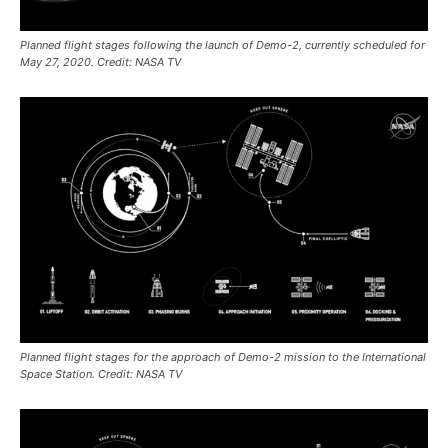
Planned flight stages following the launch of Demo-2, currently scheduled for
May 27, 2020. Credit: NASA TV
Planned flight stages for the approach of Demo-2 mission to the International
Space Station. Credit: NASA TV